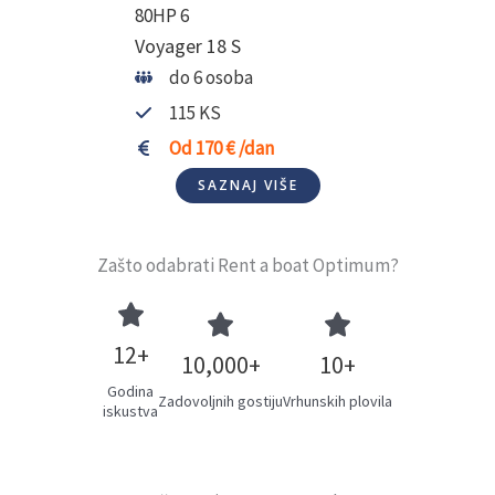
Voyager 18 S
do 6 osoba
115 KS
Od 170 € /dan
SAZNAJ VIŠE
Zašto odabrati Rent a boat Optimum?
12
+
10,000
+
10
+
Godina
Zadovoljnih gostiju
Vrhunskih plovila
iskustva