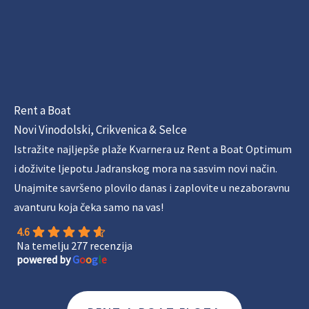
Rent a Boat
Novi Vinodolski, Crikvenica & Selce
Istražite najljepše plaže Kvarnera uz Rent a Boat Optimum
i doživite ljepotu Jadranskog mora na sasvim novi način.
Unajmite savršeno plovilo danas i zaplovite u nezaboravnu
avanturu koja čeka samo na vas!
4.6
Na temelju 277 recenzija
powered by
G
o
o
g
l
e