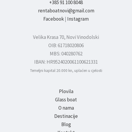
+385 91 100 8048
rentaboatnovi@gmail.com
Facebook
|
Instagram
Velika Krasa 70, Novi Vinodolski
OIB: 61718020806
MBS: 040280762
IBAN: HR9524020061100621331
Temeljni kapital 20.000 kn, uplaćen u cjelosti
Plovila
Glass boat
O nama
Destinacije
Blog