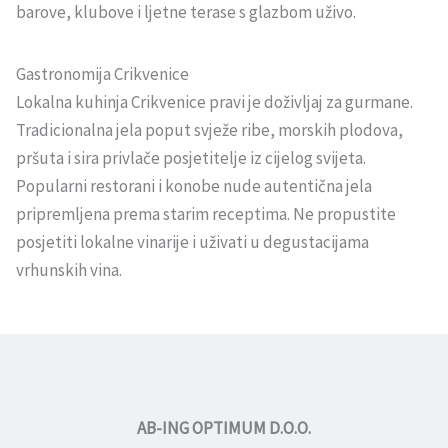
barove, klubove i ljetne terase s glazbom uživo.
Gastronomija Crikvenice
Lokalna kuhinja Crikvenice pravi je doživljaj za gurmane.
Tradicionalna jela poput svježe ribe, morskih plodova,
pršuta i sira privlače posjetitelje iz cijelog svijeta.
Popularni restorani i konobe nude autentična jela
pripremljena prema starim receptima. Ne propustite
posjetiti lokalne vinarije i uživati u degustacijama
vrhunskih vina.
AB-ING OPTIMUM D.O.O.