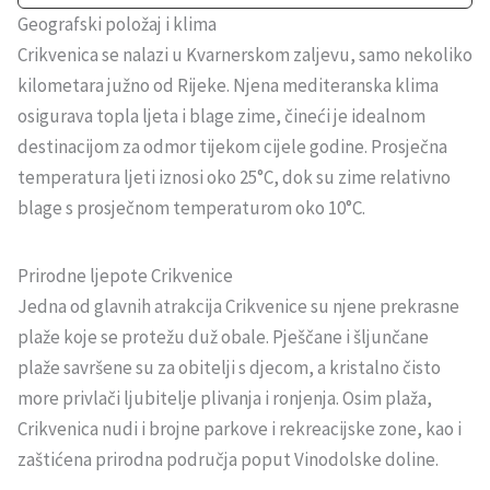
Geografski položaj i klima
Crikvenica se nalazi u Kvarnerskom zaljevu, samo nekoliko
kilometara južno od Rijeke. Njena mediteranska klima
osigurava topla ljeta i blage zime, čineći je idealnom
destinacijom za odmor tijekom cijele godine. Prosječna
temperatura ljeti iznosi oko 25°C, dok su zime relativno
blage s prosječnom temperaturom oko 10°C.
Prirodne ljepote Crikvenice
Jedna od glavnih atrakcija Crikvenice su njene prekrasne
plaže koje se protežu duž obale. Pješčane i šljunčane
plaže savršene su za obitelji s djecom, a kristalno čisto
more privlači ljubitelje plivanja i ronjenja. Osim plaža,
Crikvenica nudi i brojne parkove i rekreacijske zone, kao i
zaštićena prirodna područja poput Vinodolske doline.