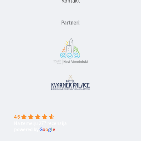
Kontakt
Partneri:
4.6
Na temelju 277 recenzija
powered by
G
o
o
g
l
e