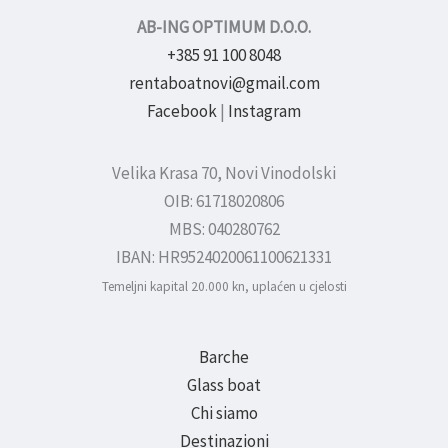
AB-ING OPTIMUM D.O.O.
+385 91 100 8048
rentaboatnovi@gmail.com
Facebook
|
Instagram
Velika Krasa 70, Novi Vinodolski
OIB: 61718020806
MBS: 040280762
IBAN: HR9524020061100621331
Temeljni kapital 20.000 kn, uplaćen u cjelosti
Barche
Glass boat
Chi siamo
Destinazioni