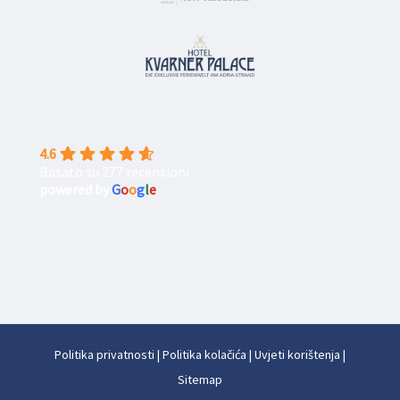
4.6
Basato su 277 recensioni
powered by
G
o
o
g
l
e
Politika privatnosti
|
Politika kolačića
|
Uvjeti korištenja
|
Sitemap