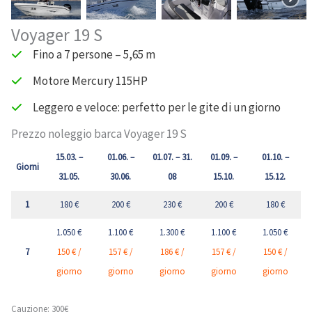
Voyager 19 S
Fino a 7 persone – 5,65 m
Motore Mercury 115HP
Leggero e veloce: perfetto per le gite di un giorno
Prezzo noleggio barca Voyager 19 S
15.03. –
01.06. –
01.07. – 31.
01.09. –
01.10. –
Giorni
31.05.
30.06.
08
15.10.
15.12.
1
180 €
200 €
230 €
200 €
180 €
1.050 €
1.100 €
1.300 €
1.100 €
1.050 €
7
150 € /
157 € /
186 € /
157 € /
150 € /
giorno
giorno
giorno
giorno
giorno
Cauzione: 300€