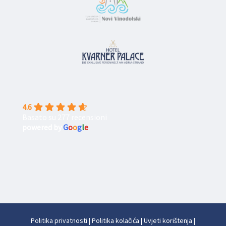
4.6
Basato su 277 recensioni
powered by
G
o
o
g
l
e
Politika privatnosti
|
Politika kolačića
|
Uvjeti korištenja
|