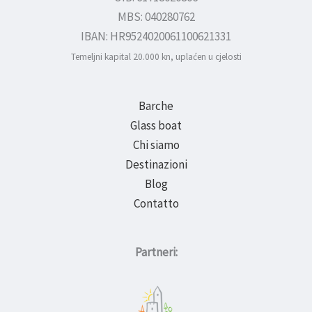
MBS: 040280762
IBAN: HR9524020061100621331
Temeljni kapital 20.000 kn, uplaćen u cjelosti
Barche
Glass boat
Chi siamo
Destinazioni
Blog
Contatto
Partneri: