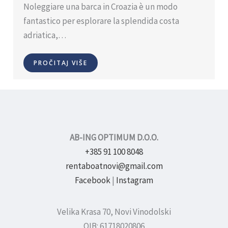
Noleggiare una barca in Croazia è un modo
fantastico per esplorare la splendida costa
adriatica,…
PROČITAJ VIŠE
AB-ING OPTIMUM D.O.O.
+385 91 100 8048
rentaboatnovi@gmail.com
Facebook
|
Instagram
Velika Krasa 70, Novi Vinodolski
OIB: 61718020806