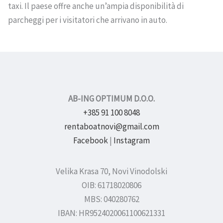
taxi. Il paese offre anche un’ampia disponibilità di
parcheggi per i visitatori che arrivano in auto.
AB-ING OPTIMUM D.O.O.
+385 91 100 8048
rentaboatnovi@gmail.com
Facebook
|
Instagram
Velika Krasa 70, Novi Vinodolski
OIB: 61718020806
MBS: 040280762
IBAN: HR9524020061100621331