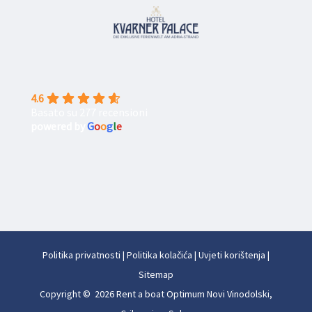
4.6
Basato su 277 recensioni
powered by
G
o
o
g
l
e
Politika privatnosti
|
Politika kolačića
|
Uvjeti korištenja
|
Sitemap
Copyright © 2026 Rent a boat Optimum Novi Vinodolski,