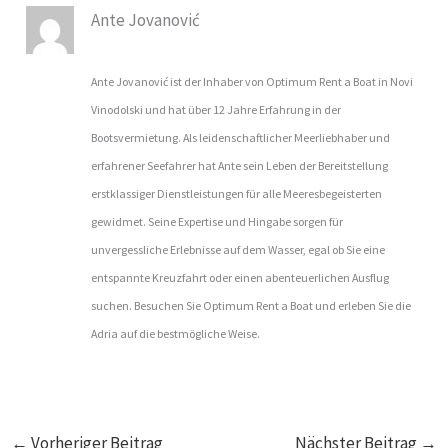
Ante Jovanović
Ante Jovanović ist der Inhaber von Optimum Rent a Boat in Novi
Vinodolski und hat über 12 Jahre Erfahrung in der
Bootsvermietung. Als leidenschaftlicher Meerliebhaber und
erfahrener Seefahrer hat Ante sein Leben der Bereitstellung
erstklassiger Dienstleistungen für alle Meeresbegeisterten
gewidmet. Seine Expertise und Hingabe sorgen für
unvergessliche Erlebnisse auf dem Wasser, egal ob Sie eine
entspannte Kreuzfahrt oder einen abenteuerlichen Ausflug
suchen. Besuchen Sie Optimum Rent a Boat und erleben Sie die
Adria auf die bestmögliche Weise.
←
Vorheriger Beitrag
Nächster Beitrag
→