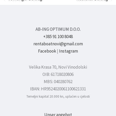
AB-ING OPTIMUM D.O.O.
+385 91 100 8048
rentaboatnovi@gmail.com
Facebook
|
Instagram
Velika Krasa 70, Novi Vinodolski
OIB: 61718020806
MBS: 040280762
IBAN: HR9524020061100621331
Temeljni kapital 20.000 kn, uplaćen u cjelosti
Unser angebot